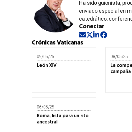
Ha sido guionista, prod
Salud
enviado especial en me
catedrático, conferenc
Supleme
Conectar
Mis Fina
Opens in new win
Opens in new 
Opens in ne
Opens in
Crónicas Vaticanas
Viajes
Transpor
09/05/25
08/05/25
León XIV
La compet
Monterr
campaña
Estados
Mundo
Border
06/05/25
Roma, lista para un rito
Tech
ancestral