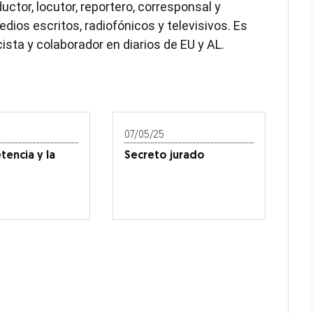
uctor, locutor, reportero, corresponsal y
dios escritos, radiofónicos y televisivos. Es
ista y colaborador en diarios de EU y AL.
ntos
Mostrar Suplementos subsecciones
nzas
dow
window
w window
 new window
te y Movilidad
07/05/25
encia y la
Secreto jurado
ey
Mostrar Estados subsecciones