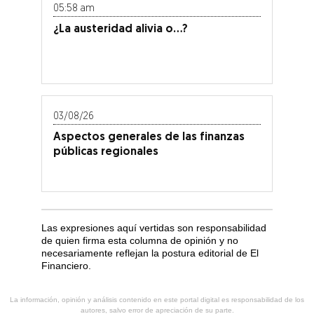
05:58 am
¿La austeridad alivia o…?
03/08/26
Aspectos generales de las finanzas
públicas regionales
Las expresiones aquí vertidas son responsabilidad
de quien firma esta columna de opinión y no
necesariamente reflejan la postura editorial de El
Financiero.
La información, opinión y análisis contenido en este portal digital es responsabilidad de los
autores, salvo error de apreciación de su parte.