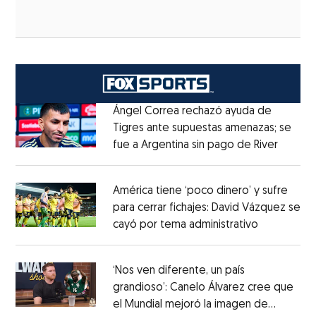
Ángel Correa rechazó ayuda de
Tigres ante supuestas amenazas; se
fue a Argentina sin pago de River
Opens 
Opens in new window
América tiene ‘poco dinero’ y sufre
para cerrar fichajes: David Vázquez se
cayó por tema administrativo
Opens in 
Opens in new window
‘Nos ven diferente, un país
grandioso’: Canelo Álvarez cree que
el Mundial mejoró la imagen de
Opens in new window