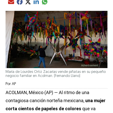
Compartir el artículo actual mediante glo
Compartir el artículo actual mediante Email
Compartir el artículo actual mediante Facebook
Compartir el artículo actual mediante Twitter
Compartir el artículo actual mediante LinkedIn
María de Lourdes Ortiz Zacarías vende piñatas en su pequeño
negocio familiar en Acolman.
(Fernando Llano)
Por
AP
ACOLMAN, México (AP) — Al ritmo de una
contagiosa canción norteña mexicana,
una mujer
corta cientos de papeles de colores
que va