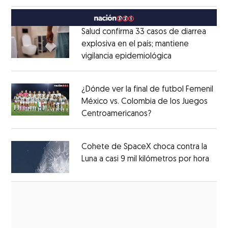
México
Opens in new window
Salud confirma 33 casos de diarrea
explosiva en el país; mantiene
vigilancia epidemiológica
Opens in new 
Opens in new window
¿Dónde ver la final de futbol Femenil
México vs. Colombia de los Juegos
Centroamericanos?
Opens in new windo
Opens in new window
Cohete de SpaceX choca contra la
Luna a casi 9 mil kilómetros por hora
Open
Opens in new window