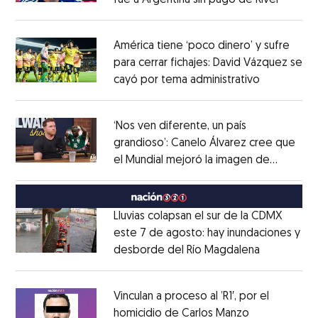
fue a Argentina sin pago de River
Opens 
Opens in new window
América tiene ‘poco dinero’ y sufre
para cerrar fichajes: David Vázquez se
cayó por tema administrativo
Opens in 
Opens in new window
‘Nos ven diferente, un país
grandioso’: Canelo Álvarez cree que
el Mundial mejoró la imagen de
Opens in new window
México
Opens in new window
Lluvias colapsan el sur de la CDMX
este 7 de agosto: hay inundaciones y
desborde del Río Magdalena
Opens in 
Opens in new window
Vinculan a proceso al ’R1′, por el
homicidio de Carlos Manzo
Opens in ne