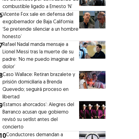
combustible ligado a Ernesto ‘N’
6
Vicente Fox sale en defensa del
exgobernador de Baja California:
‘Se pretende silenciar a un hombre
honesto’
7
Rafael Nadal manda mensaje a
Lionel Messi tras la muerte de su
padre: ‘No me puedo imaginar el
dolor’
8
Caso Wallace: Retiran brazalete y
prisión domiciliaria a Brenda
Quevedo; seguirá proceso en
libertad
9
‘Estamos ahorcados’: Alegres del
Barranco acusan que gobierno
revisó su setlist antes del
concierto
10
Conductores demandan a