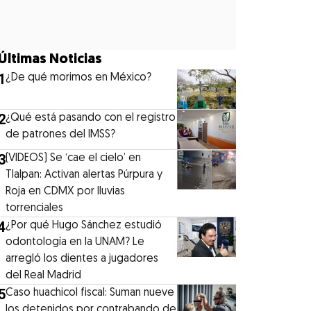
Últimas Noticias
1
¿De qué morimos en México?
2
¿Qué está pasando con el registro
de patrones del IMSS?
3
(VIDEOS) Se ‘cae el cielo’ en
Tlalpan: Activan alertas Púrpura y
Roja en CDMX por lluvias
torrenciales
4
¿Por qué Hugo Sánchez estudió
odontología en la UNAM? Le
arregló los dientes a jugadores
del Real Madrid
5
Caso huachicol fiscal: Suman nueve
los detenidos por contrabando de