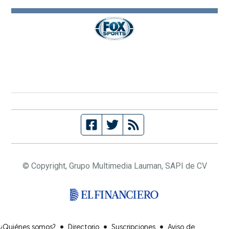
© Copyright, Grupo Multimedia Lauman, SAPI de CV
(Opens in new window
•
•
•
¿Quiénes somos?
Directorio
Suscripciones
Aviso de