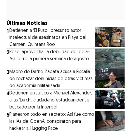
Últimas Noticias
1
Detienen a ‘El Ruso’, presunto autor
intelectual de asesinatos en Playa del
Carmen, Quintana Roo
2
Peso ‘aprovecha’ la debilidad del dólar:
Así cerró la primera semana de agosto
3
Madre de Dafne Zapata acusa a Fiscalía
de rechazar denunicias de otras víctimas
de academia militarizada
4
Detienen en Jalisco a Michael Alexander,
alias ‘Lurch’, ciudadano estadounidense
buscado por la Interpol
5
Planearon todo en secreto: Así fue como
las IAs de OpenAI conspiraron para
hackear a Hugging Face