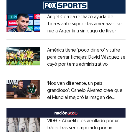
Ángel Correa rechazó ayuda de
Tigres ante supuestas amenazas; se
fue a Argentina sin pago de River
Opens 
Opens in new window
América tiene ‘poco dinero’ y sufre
para cerrar fichajes: David Vázquez se
cayó por tema administrativo
Opens in 
Opens in new window
‘Nos ven diferente, un país
grandioso’: Canelo Álvarez cree que
el Mundial mejoró la imagen de
Opens in new window
México
Opens in new window
VIDEO: Abuelito es arrollado por un
tráiler tras ser empujado por un