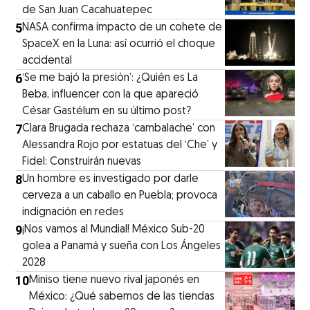
de San Juan Cacahuatepec
5
NASA confirma impacto de un cohete de
SpaceX en la Luna: así ocurrió el choque
accidental
6
‘Se me bajó la presión’: ¿Quién es La
Beba, influencer con la que apareció
César Gastélum en su último post?
7
Clara Brugada rechaza ‘cambalache’ con
Alessandra Rojo por estatuas del ‘Che’ y
Fidel: Construirán nuevas
8
Un hombre es investigado por darle
cerveza a un caballo en Puebla; provoca
indignación en redes
9
¡Nos vamos al Mundial! México Sub-20
golea a Panamá y sueña con Los Ángeles
2028
10
Miniso tiene nuevo rival japonés en
México: ¿Qué sabemos de las tiendas