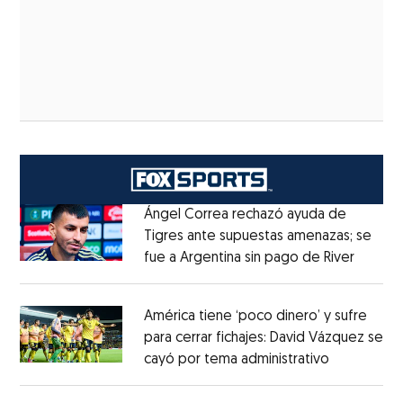
Ángel Correa rechazó ayuda de
Tigres ante supuestas amenazas; se
fue a Argentina sin pago de River
Opens 
Opens in new window
América tiene ‘poco dinero’ y sufre
para cerrar fichajes: David Vázquez se
cayó por tema administrativo
Opens in 
Opens in new window