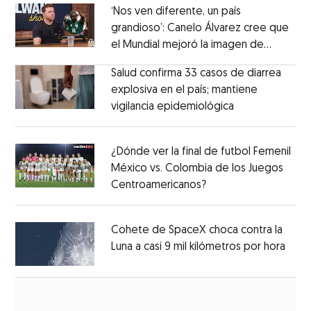
‘Nos ven diferente, un país
grandioso’: Canelo Álvarez cree que
el Mundial mejoró la imagen de
Opens in new window
México
Opens in new window
Salud confirma 33 casos de diarrea
explosiva en el país; mantiene
vigilancia epidemiológica
Opens in new 
Opens in new window
¿Dónde ver la final de futbol Femenil
México vs. Colombia de los Juegos
Centroamericanos?
Opens in new windo
Opens in new window
Cohete de SpaceX choca contra la
Luna a casi 9 mil kilómetros por hora
Open
Opens in new window