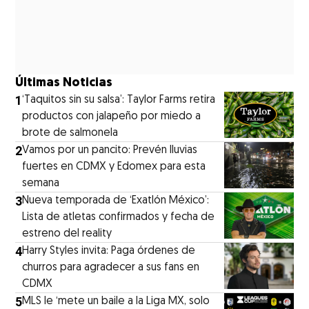
Últimas Noticias
1
‘Taquitos sin su salsa’: Taylor Farms retira
productos con jalapeño por miedo a
brote de salmonela
2
Vamos por un pancito: Prevén lluvias
fuertes en CDMX y Edomex para esta
semana
3
Nueva temporada de ‘Exatlón México’:
Lista de atletas confirmados y fecha de
estreno del reality
4
Harry Styles invita: Paga órdenes de
churros para agradecer a sus fans en
CDMX
5
MLS le ‘mete un baile a la Liga MX, solo