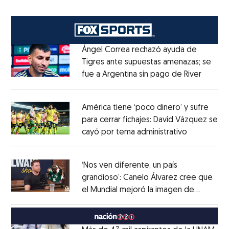
Ángel Correa rechazó ayuda de
Tigres ante supuestas amenazas; se
fue a Argentina sin pago de River
Opens 
Opens in new window
América tiene ‘poco dinero’ y sufre
para cerrar fichajes: David Vázquez se
cayó por tema administrativo
Opens in 
Opens in new window
‘Nos ven diferente, un país
grandioso’: Canelo Álvarez cree que
el Mundial mejoró la imagen de
Opens in new window
México
Opens in new window