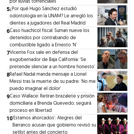
por lluvias torrenciales
5
¿Por qué Hugo Sánchez estudió
odontología en la UNAM? Le arregló los
dientes a jugadores del Real Madrid
6
Caso huachicol fiscal: Suman nueve los
detenidos por contrabando de
combustible ligado a Ernesto ‘N’
7
Vicente Fox sale en defensa del
exgobernador de Baja California: ‘Se
pretende silenciar a un hombre honesto’
8
Rafael Nadal manda mensaje a Lionel
Messi tras la muerte de su padre: ‘No me
puedo imaginar el dolor’
9
Caso Wallace: Retiran brazalete y prisión
domiciliaria a Brenda Quevedo; seguirá
proceso en libertad
10
‘Estamos ahorcados’: Alegres del
Barranco acusan que gobierno revisó su
setlist antes del concierto