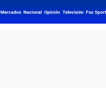
Mercados
Nacional
Opinión
Televisión
Fox Spor
culos
 Drink
imiento
io
iones
Opens in new window
cial-whatsapp