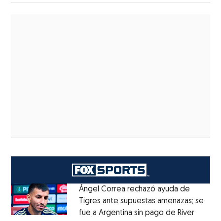
aspirantes
Ángel Correa rechazó ayuda de
Tigres ante supuestas amenazas; se
fue a Argentina sin pago de River
Opens 
Opens in new window