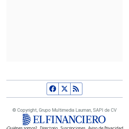
Página de Facebook
Fuente Twitter
Fuente RSS
© Copyright, Grupo Multimedia Lauman, SAPI de CV
¿Quiénes somos?
Directorio
Suscripciones
Opens in new window
Aviso de Privacidad