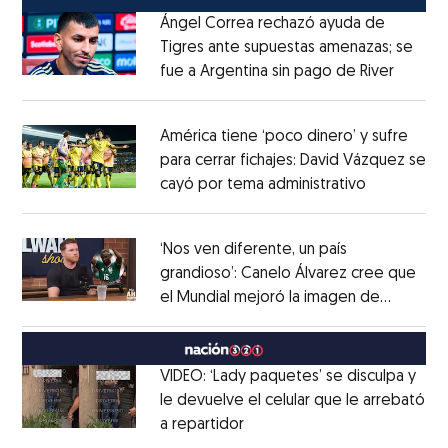
Ángel Correa rechazó ayuda de
Tigres ante supuestas amenazas; se
fue a Argentina sin pago de River
Opens 
Opens in new window
América tiene ‘poco dinero’ y sufre
para cerrar fichajes: David Vázquez se
cayó por tema administrativo
Opens in 
Opens in new window
‘Nos ven diferente, un país
grandioso’: Canelo Álvarez cree que
el Mundial mejoró la imagen de
Opens in new window
México
Opens in new window
VIDEO: ‘Lady paquetes’ se disculpa y
le devuelve el celular que le arrebató
a repartidor
Opens in new window
Opens in new window