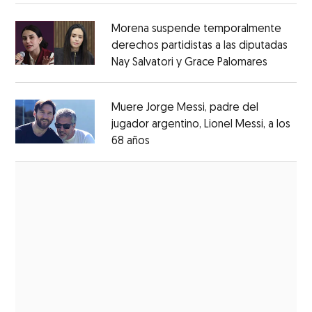
Morena suspende temporalmente
derechos partidistas a las diputadas
Nay Salvatori y Grace Palomares
Opens i
Opens in new window
Muere Jorge Messi, padre del
jugador argentino, Lionel Messi, a los
68 años
Opens in new window
Opens in new window