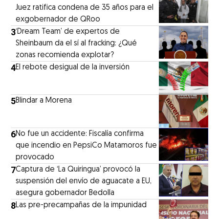
Juez ratifica condena de 35 años para el
exgobernador de QRoo
3
‘Dream Team’ de expertos de
Sheinbaum da el sí al fracking: ¿Qué
zonas recomienda explotar?
4
El rebote desigual de la inversión
5
Blindar a Morena
6
No fue un accidente: Fiscalía confirma
que incendio en PepsiCo Matamoros fue
provocado
7
Captura de ‘La Quiringua’ provocó la
suspensión del envío de aguacate a EU,
asegura gobernador Bedolla
8
Las pre-precampañas de la impunidad