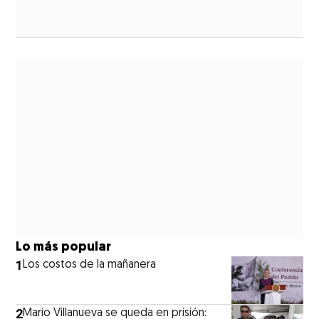
ew window
Lo más popular
1
Los costos de la mañanera
2
Mario Villanueva se queda en prisión: