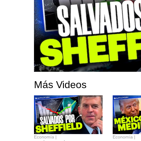
Food and
Entreten
Director
Suscripc
Más Videos
Economía |
Economía |