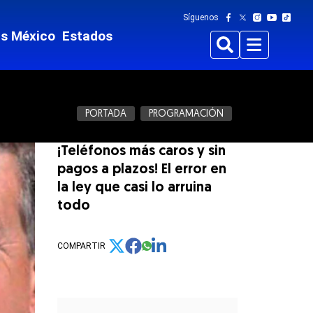
Síguenos
ts México
Estados
Buscar
Menu
PORTADA
PROGRAMACIÓN
¡Teléfonos más caros y sin
pagos a plazos! El error en
la ley que casi lo arruina
todo
COMPARTIR