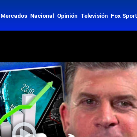
ey
Mercados
Nacional
Opinión
Televisión
Fox Spor
Mostrar Estados subsecciones
 vida
ntario
culos