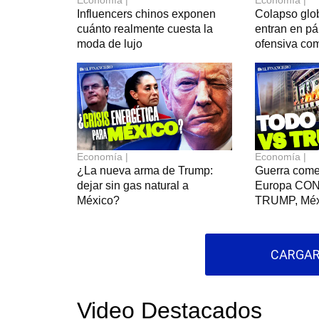
Economía |
Economía |
Influencers chinos exponen
Colapso glo
cuánto realmente cuesta la
entran en pá
moda de lujo
ofensiva co
Economía |
Economía |
¿La nueva arma de Trump:
Guerra come
dejar sin gas natural a
Europa CO
México?
TRUMP, Méx
CARGAR
Video Destacados