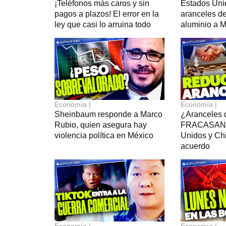
¡Teléfonos más caros y sin
Estados Uni
pagos a plazos! El error en la
aranceles de
ley que casi lo arruina todo
aluminio a 
Economía |
Economía |
Sheinbaum responde a Marco
¿Aranceles
Rubio, quien asegura hay
FRACASAN? 
violencia política en México
Unidos y Chi
acuerdo