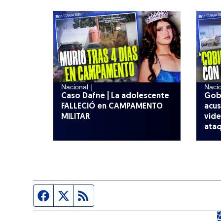
Nacional |
Nacio
Caso Dafne | La adolescente
Gob
FALLECIÓ en CAMPAMENTO
acus
MILITAR
vide
ata
Página de Facebook
Fuente Twitter
Fuente RSS