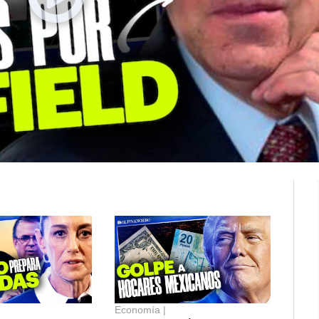
 Drink
imiento
io
iones
Opens in new window
Economía |