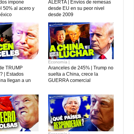
dos impone
ALERTA | Envíos de remesas
l 50% al acero y
desde EU en su peor nivel
México
desde 2009
Economía |
 de TRUMP
Aranceles de 245% | Trump no
| Estados
suelta a China, crece la
na llegan a un
GUERRA comercial