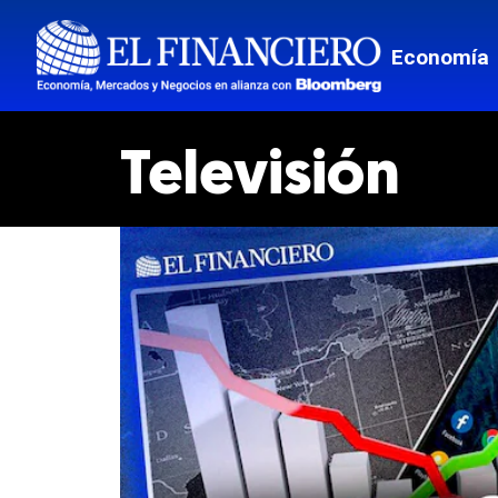
Monterr
Economía
Estados
Mundo
Televisión
Border
Tech
Estilo de
El Pregu
Ciencia
Culturas
Espectá