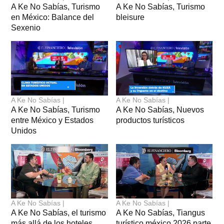
A Ke No Sabías, Turismo
A Ke No Sabías, Turismo
en México: Balance del
bleisure
Sexenio
A Ke No Sabías |
A Ke No Sabías |
A Ke No Sabías, Turismo
A Ke No Sabías, Nuevos
entre México y Estados
productos turísticos
Unidos
A Ke No Sabías |
A Ke No Sabías |
A Ke No Sabías, el turismo
A Ke No Sabías, Tiangus
más allá de los hoteles
turístico méxico 2026 parte