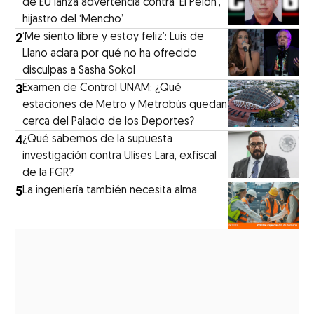
de EU lanza advertencia contra ‘El Pelón’,
hijastro del ‘Mencho’
2
‘Me siento libre y estoy feliz’: Luis de
Llano aclara por qué no ha ofrecido
disculpas a Sasha Sokol
3
Examen de Control UNAM: ¿Qué
estaciones de Metro y Metrobús quedan
cerca del Palacio de los Deportes?
4
¿Qué sabemos de la supuesta
investigación contra Ulises Lara, exfiscal
de la FGR?
5
La ingeniería también necesita alma