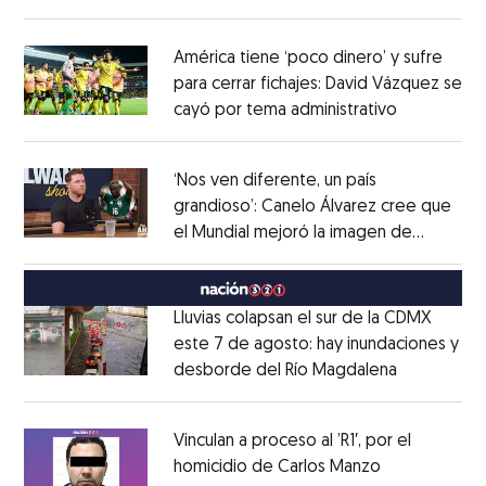
Opens in new window
América tiene ‘poco dinero’ y sufre
para cerrar fichajes: David Vázquez se
cayó por tema administrativo
Opens in 
Opens in new window
‘Nos ven diferente, un país
grandioso’: Canelo Álvarez cree que
el Mundial mejoró la imagen de
Opens in new window
México
Opens in new window
Lluvias colapsan el sur de la CDMX
este 7 de agosto: hay inundaciones y
desborde del Río Magdalena
Opens in 
Opens in new window
Vinculan a proceso al ’R1′, por el
homicidio de Carlos Manzo
Opens in ne