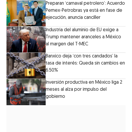
Preparan ‘carnaval petrolero’: Acuerdo
Pemex-Petrobras ya está en fase de
ejecución, anuncia canciller
Industria del aluminio de EU exige a
Trump mantener aranceles a México
al margen del T-MEC
Banxico deja ‘con tres candados’ la
tasa de interés: Queda sin cambios en
6.50%
Inversión productiva en México liga 2
meses al alza por impulso del
gobierno