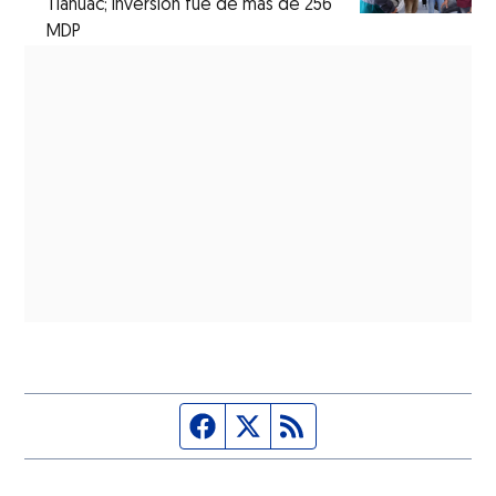
Tláhuac; inversión fue de más de 256
MDP
Página de Facebook
Fuente Twitter
Fuente RSS