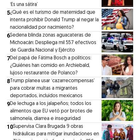
‘Es una sátira’
5
¿Qué es el turismo de maternidad que
intenta prohibir Donald Trump al negar la
nacionalidad por nacimiento?
6
Sedena blinda zonas aguacateras de
Michoacán: Despliega mil 557 efectivos
de Guardia Nacional y Ejército
7
⁠Del papá de Fátima Bosch a políticos:
¿Quiénes han comido en Archiebald,
lujoso restaurante de Polanco?
8
Trump planea usar ‘cazarrecompensas’
para cobrar multas a migrantes
deportados, incluidos mexicanos
9
De lechuga a los jalapeños; todos los
alimentos que EU vetó por brotes de
salmonela, diarrea e inseguridad
10
Supervisa Clara Brugada 9 obras
hidráulicas para mitigar inundaciones en