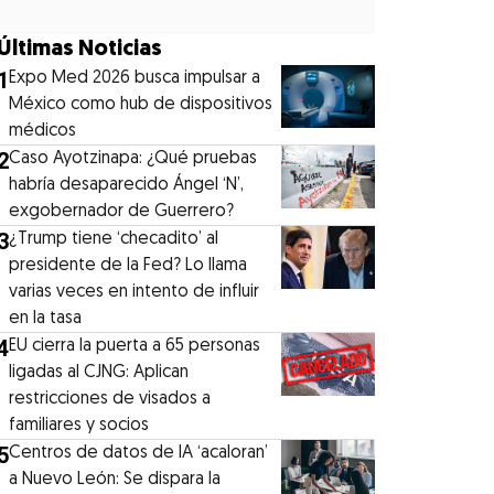
Últimas Noticias
1
Expo Med 2026 busca impulsar a
México como hub de dispositivos
médicos
2
Caso Ayotzinapa: ¿Qué pruebas
habría desaparecido Ángel ‘N’,
exgobernador de Guerrero?
3
¿Trump tiene ‘checadito’ al
presidente de la Fed? Lo llama
varias veces en intento de influir
en la tasa
4
EU cierra la puerta a 65 personas
ligadas al CJNG: Aplican
restricciones de visados a
familiares y socios
5
Centros de datos de IA ‘acaloran’
a Nuevo León: Se dispara la