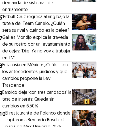
demanda de sistemas de
enfriamiento
6
‘Pitbull’ Cruz regresa al ring bajo la
tutela del Team Canelo: ¿Quién
será su rival y cuándo es la pelea?
7
Galilea Montijo explica la travesía
de su rostro por un levantamiento
de cejas: ‘Dije: Ya no voy a trabajar
en TV’
8
Eutanasia en México: ¿Cuáles son
los antecedentes jurídicos y qué
cambios propone la Ley
Trasciende
9
Banxico deja ‘con tres candados’ la
tasa de interés: Queda sin
cambios en 6.50%
10
El restaurante de Polanco donde
captaron a Bernardo Bosch, el
papá de Miss Universo 2026