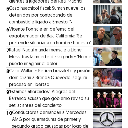
dientes a jugadores del Real Madrid
5
Caso huachicol fiscal: Suman nueve los
detenidos por contrabando de
combustible ligado a Ernesto ‘N’
6
Vicente Fox sale en defensa del
exgobernador de Baja California: ‘Se
pretende silenciar a un hombre honesto’
7
Rafael Nadal manda mensaje a Lionel
Messi tras la muerte de su padre: ‘No me
puedo imaginar el dolor’
8
Caso Wallace: Retiran brazalete y prisión
domiciliaria a Brenda Quevedo; seguirá
proceso en libertad
9
‘Estamos ahorcados’: Alegres del
Barranco acusan que gobierno revisó su
setlist antes del concierto
10
Conductores demandan a Mercedes
AMG por quemaduras de primer y
segundo grado causadas por logo del