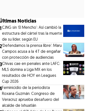
Últimas Noticias
1
CJNG sin ‘El Mencho’: Así cambió la
estructura del cártel tras la muerte
de su líder, según EU
2
‘Defendamos la prensa libre’: Maru
Campos acusa a la 4T de engañar
con protección de audiencias
3
Chivas cae en penales ante LAFC:
MLS domina a Liga MX en los
resultados de HOY en Leagues
Cup 2026
4
Feminicidio de la periodista
Roxana Guzmán: Congreso de
Veracruz aprueba desafuero del
alcalde de Ixhuatlán