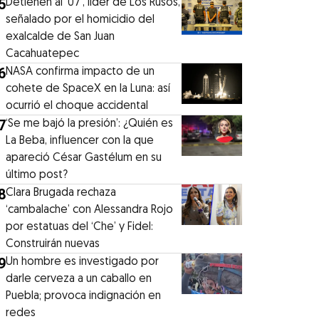
5
Detienen al ‘07′, líder de Los Rusos,
señalado por el homicidio del
exalcalde de San Juan
Cacahuatepec
6
NASA confirma impacto de un
cohete de SpaceX en la Luna: así
ocurrió el choque accidental
7
‘Se me bajó la presión’: ¿Quién es
La Beba, influencer con la que
apareció César Gastélum en su
último post?
8
Clara Brugada rechaza
‘cambalache’ con Alessandra Rojo
por estatuas del ‘Che’ y Fidel:
Construirán nuevas
9
Un hombre es investigado por
darle cerveza a un caballo en
Puebla; provoca indignación en
redes