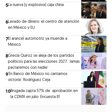
5
La nueva (y explosiva) caja china
6
Lavado de dinero: el centro de atención
en México y EU
7
El arancel automotriz ya muerde a
México
8
Grecia Quiroz se aleja de los partidos
políticos para las elecciones 2027: ‘Jamás
pactaremos con nadie’
9
‘En Banco de México no cantamos
victoria’: Rodríguez Ceja
10
Brugada capta 57% de aprobación en
la CDMX en julio: Encuesta EF