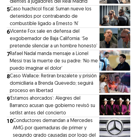
dientes a jugadores del Real Madrid
5
Caso huachicol fiscal: Suman nueve los
detenidos por contrabando de
combustible ligado a Ernesto ‘N’
6
Vicente Fox sale en defensa del
exgobernador de Baja California: ‘Se
pretende silenciar a un hombre honesto’
7
Rafael Nadal manda mensaje a Lionel
Messi tras la muerte de su padre: ‘No me
puedo imaginar el dolor’
8
Caso Wallace: Retiran brazalete y prisión
domiciliaria a Brenda Quevedo; seguirá
proceso en libertad
9
‘Estamos ahorcados’: Alegres del
Barranco acusan que gobierno revisó su
setlist antes del concierto
10
Conductores demandan a Mercedes
AMG por quemaduras de primer y
segundo grado causadas por logo del