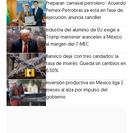
Preparan ‘carnaval petrolero’: Acuerdo
Pemex-Petrobras ya está en fase de
ejecución, anuncia canciller
Industria del aluminio de EU exige a
Trump mantener aranceles a México
al margen del T-MEC
Banxico deja ‘con tres candados’ la
tasa de interés: Queda sin cambios en
6.50%
Inversión productiva en México liga 2
meses al alza por impulso del
gobierno