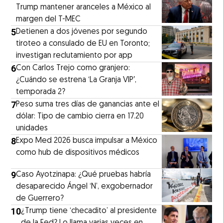
Trump mantener aranceles a México al
margen del T-MEC
5
Detienen a dos jóvenes por segundo
tiroteo a consulado de EU en Toronto;
investigan reclutamiento por app
6
Con Carlos Trejo como granjero:
¿Cuándo se estrena ‘La Granja VIP′,
temporada 2?
7
Peso suma tres días de ganancias ante el
dólar: Tipo de cambio cierra en 17.20
unidades
8
Expo Med 2026 busca impulsar a México
como hub de dispositivos médicos
9
Caso Ayotzinapa: ¿Qué pruebas habría
desaparecido Ángel ‘N’, exgobernador
de Guerrero?
10
¿Trump tiene ‘checadito’ al presidente
de la Fed? Lo llama varias veces en