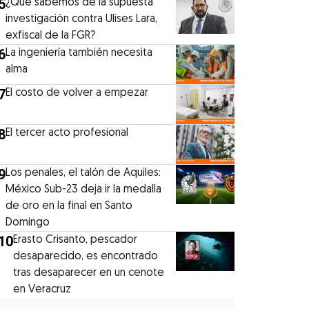
5
¿Qué sabemos de la supuesta
investigación contra Ulises Lara,
exfiscal de la FGR?
6
La ingeniería también necesita
alma
7
El costo de volver a empezar
8
El tercer acto profesional
9
Los penales, el talón de Aquiles:
México Sub-23 deja ir la medalla
de oro en la final en Santo
Domingo
10
Erasto Crisanto, pescador
desaparecido, es encontrado
tras desaparecer en un cenote
en Veracruz