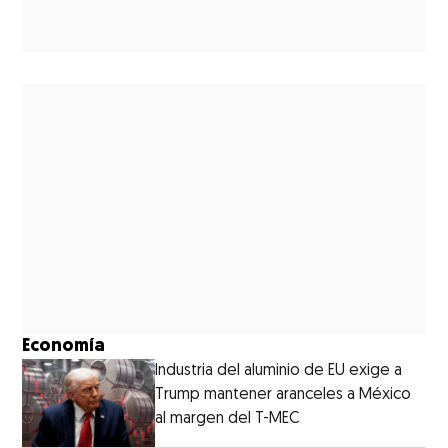
Economía
Industria del aluminio de EU exige a
Trump mantener aranceles a México
al margen del T-MEC