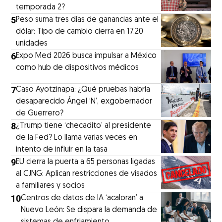
temporada 2?
5
Peso suma tres días de ganancias ante el
dólar: Tipo de cambio cierra en 17.20
unidades
6
Expo Med 2026 busca impulsar a México
como hub de dispositivos médicos
7
Caso Ayotzinapa: ¿Qué pruebas habría
desaparecido Ángel ‘N’, exgobernador
de Guerrero?
8
¿Trump tiene ‘checadito’ al presidente
de la Fed? Lo llama varias veces en
intento de influir en la tasa
9
EU cierra la puerta a 65 personas ligadas
al CJNG: Aplican restricciones de visados
a familiares y socios
10
Centros de datos de IA ‘acaloran’ a
Nuevo León: Se dispara la demanda de
sistemas de enfriamiento