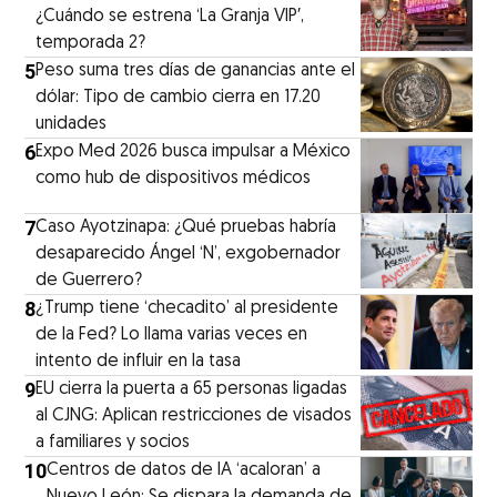
¿Cuándo se estrena ‘La Granja VIP′,
temporada 2?
5
Peso suma tres días de ganancias ante el
dólar: Tipo de cambio cierra en 17.20
unidades
6
Expo Med 2026 busca impulsar a México
como hub de dispositivos médicos
7
Caso Ayotzinapa: ¿Qué pruebas habría
desaparecido Ángel ‘N’, exgobernador
de Guerrero?
8
¿Trump tiene ‘checadito’ al presidente
de la Fed? Lo llama varias veces en
intento de influir en la tasa
9
EU cierra la puerta a 65 personas ligadas
al CJNG: Aplican restricciones de visados
a familiares y socios
10
Centros de datos de IA ‘acaloran’ a
Nuevo León: Se dispara la demanda de