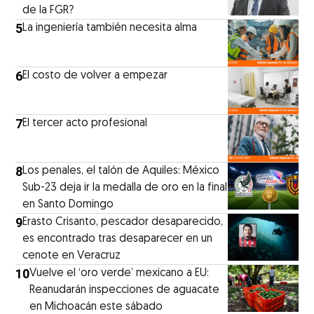
de la FGR?
5
La ingeniería también necesita alma
6
El costo de volver a empezar
7
El tercer acto profesional
8
Los penales, el talón de Aquiles: México
Sub-23 deja ir la medalla de oro en la final
en Santo Domingo
9
Erasto Crisanto, pescador desaparecido,
es encontrado tras desaparecer en un
cenote en Veracruz
10
Vuelve el ‘oro verde’ mexicano a EU:
Reanudarán inspecciones de aguacate
en Michoacán este sábado