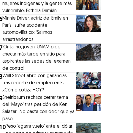
mujeres indígenas y la gente más
vulnerable: Esthela Damián
6
Minnie Driver, actriz de ‘Emily en
París’, sufre accidente
automovilístico: ‘Salimos
arrastrándonos’
7
‘Orita’ no, joven: UNAM pide
checar más tarde en sitio para
aspirantes las sedes del examen
de control
8
Wall Street abre con ganancias
tras reporte de empleo en EU:
¿Cómo cotiza HOY?
9
Sheinbaum rechaza cerrar tema
del ‘Mayo’ tras petición de Ken
Salazar: ‘No basta con decir que ya
pasó’
10
Peso ‘agarra vuelo’ ante el dólar