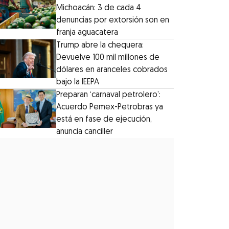
Michoacán: 3 de cada 4
denuncias por extorsión son en
franja aguacatera
Trump abre la chequera:
Devuelve 100 mil millones de
dólares en aranceles cobrados
bajo la IEEPA
Preparan ‘carnaval petrolero’:
Acuerdo Pemex-Petrobras ya
está en fase de ejecución,
anuncia canciller