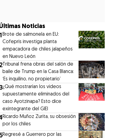
Últimas Noticias
1
Brote de salmonela en EU:
Cofepris investiga planta
empacadora de chiles jalapeños
en Nuevo León
2
Tribunal frena obras del salón de
baile de Trump en la Casa Blanca:
‘Es inquilino, no propietario’
3
¿Qué mostrarían los videos
supuestamente eliminados del
caso Ayotzinapa? Esto dice
exintegrante del GIEI
4
Ricardo Muñoz Zurita, su obsesión
por los chiles
5
Regresé a Guerrero por las