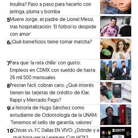
insulina? Paso a paso para hacerlo con
jeringa, pluma y bomba
5
Muere Jorge, el padre de Lionel Messi,
tras hospitalización: ‘El fútbol lo despide
con amor’
6
¿Qué beneficios tiene tomar matcha?
7
Para que ‘la rata chille’ con gusto:
Empleos en CDMX con sueldo de hasta
26 mil 500 mensuales
8
Prestan fácil, cobran caro: ¿Qué interés
tienen las tarjetas de crédito de Klar,
Rappi y Mercado Pago?
9
La historia de Hugo Sánchez como
estudiante de Odontología de la UNAM:
‘Tenemos el sello de garantía, valores’
10
Chivas vs. FC Dallas EN VIVO: ¿Dónde y a
qué hora ver la Leagues Cup HOY?