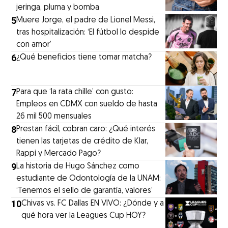
jeringa, pluma y bomba
5
Muere Jorge, el padre de Lionel Messi,
tras hospitalización: ‘El fútbol lo despide
con amor’
6
¿Qué beneficios tiene tomar matcha?
7
Para que ‘la rata chille’ con gusto:
Empleos en CDMX con sueldo de hasta
26 mil 500 mensuales
8
Prestan fácil, cobran caro: ¿Qué interés
tienen las tarjetas de crédito de Klar,
Rappi y Mercado Pago?
9
La historia de Hugo Sánchez como
estudiante de Odontología de la UNAM:
‘Tenemos el sello de garantía, valores’
10
Chivas vs. FC Dallas EN VIVO: ¿Dónde y a
qué hora ver la Leagues Cup HOY?