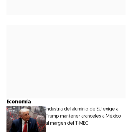
Economía
Industria del aluminio de EU exige a
Trump mantener aranceles a México
al margen del T-MEC