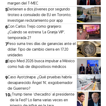
margen del T-MEC
5
Detienen a dos jóvenes por segundo
tiroteo a consulado de EU en Toronto;
investigan reclutamiento por app
6
Con Carlos Trejo como granjero:
¿Cuándo se estrena ‘La Granja VIP′,
temporada 2?
7
Peso suma tres días de ganancias ante el
dólar: Tipo de cambio cierra en 17.20
unidades
8
Expo Med 2026 busca impulsar a México
como hub de dispositivos médicos
9
Caso Ayotzinapa: ¿Qué pruebas habría
desaparecido Ángel ‘N’, exgobernador
de Guerrero?
10
¿Trump tiene ‘checadito’ al presidente
de la Fed? Lo llama varias veces en
intento de influir en la tasa