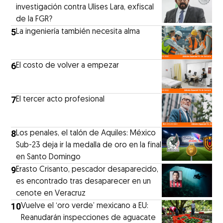
investigación contra Ulises Lara, exfiscal
de la FGR?
5
La ingeniería también necesita alma
6
El costo de volver a empezar
7
El tercer acto profesional
8
Los penales, el talón de Aquiles: México
Sub-23 deja ir la medalla de oro en la final
en Santo Domingo
9
Erasto Crisanto, pescador desaparecido,
es encontrado tras desaparecer en un
cenote en Veracruz
10
Vuelve el ‘oro verde’ mexicano a EU:
Reanudarán inspecciones de aguacate