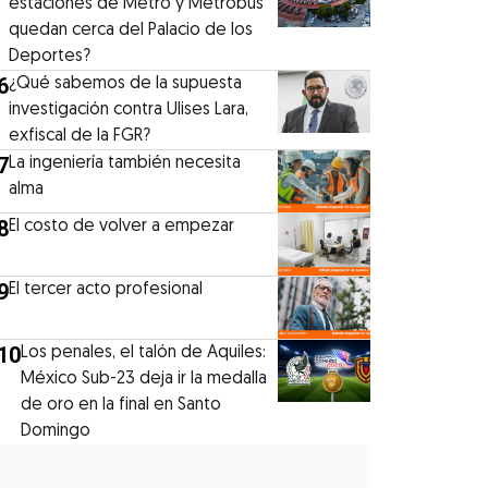
estaciones de Metro y Metrobús
quedan cerca del Palacio de los
Deportes?
6
¿Qué sabemos de la supuesta
investigación contra Ulises Lara,
exfiscal de la FGR?
7
La ingeniería también necesita
alma
8
El costo de volver a empezar
9
El tercer acto profesional
10
Los penales, el talón de Aquiles:
México Sub-23 deja ir la medalla
de oro en la final en Santo
Domingo