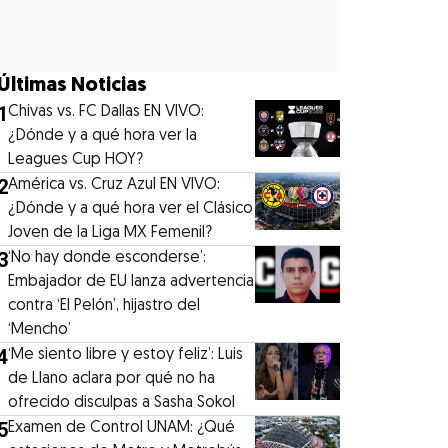
Últimas Noticias
1
Chivas vs. FC Dallas EN VIVO:
¿Dónde y a qué hora ver la
Leagues Cup HOY?
2
América vs. Cruz Azul EN VIVO:
¿Dónde y a qué hora ver el Clásico
Joven de la Liga MX Femenil?
3
‘No hay donde esconderse’:
Embajador de EU lanza advertencia
contra ‘El Pelón’, hijastro del
‘Mencho’
4
‘Me siento libre y estoy feliz’: Luis
de Llano aclara por qué no ha
ofrecido disculpas a Sasha Sokol
5
Examen de Control UNAM: ¿Qué