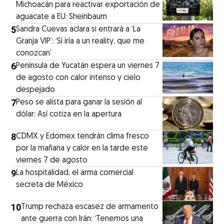
Michoacán para reactivar exportación de
aguacate a EU: Sheinbaum
5
Sandra Cuevas aclara si entrará a ‘La
Granja VIP’: ‘Sí iría a un reality, que me
conozcan’
6
Península de Yucatán espera un viernes 7
de agosto con calor intenso y cielo
despejado
7
Peso se alista para ganar la sesión al
dólar: Así cotiza en la apertura
8
CDMX y Edomex tendrán clima fresco
por la mañana y calor en la tarde este
viernes 7 de agosto
9
La hospitalidad, el arma comercial
secreta de México
10
Trump rechaza escasez de armamento
ante guerra con Irán: ‘Tenemos una