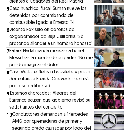
dientes a jugadores del Real Madrid
5
Caso huachicol fiscal: Suman nueve los
detenidos por contrabando de
combustible ligado a Ernesto ‘N’
6
Vicente Fox sale en defensa del
exgobernador de Baja California: ‘Se
pretende silenciar a un hombre honesto’
7
Rafael Nadal manda mensaje a Lionel
Messi tras la muerte de su padre: ‘No me
puedo imaginar el dolor’
8
Caso Wallace: Retiran brazalete y prisión
domiciliaria a Brenda Quevedo; seguirá
proceso en libertad
9
‘Estamos ahorcados’: Alegres del
Barranco acusan que gobierno revisó su
setlist antes del concierto
10
Conductores demandan a Mercedes
AMG por quemaduras de primer y
segundo grado causadas por logo del