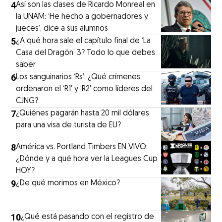
4
Así son las clases de Ricardo Monreal en
la UNAM: ‘He hecho a gobernadores y
jueces’, dice a sus alumnos
5
¿A qué hora sale el capítulo final de ‘La
Casa del Dragón’ 3? Todo lo que debes
saber
6
Los sanguinarios ‘Rs’: ¿Qué crímenes
ordenaron el ‘R1′ y ‘R2′ como líderes del
CJNG?
7
¿Quiénes pagarán hasta 20 mil dólares
para una visa de turista de EU?
8
América vs. Portland Timbers EN VIVO:
¿Dónde y a qué hora ver la Leagues Cup
HOY?
9
¿De qué morimos en México?
10
¿Qué está pasando con el registro de