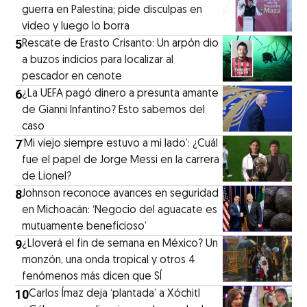
guerra en Palestina; pide disculpas en
video y luego lo borra
5
Rescate de Erasto Crisanto: Un arpón dio
a buzos indicios para localizar al
pescador en cenote
6
¿La UEFA pagó dinero a presunta amante
de Gianni Infantino? Esto sabemos del
caso
7
‘Mi viejo siempre estuvo a mi lado’: ¿Cuál
fue el papel de Jorge Messi en la carrera
de Lionel?
8
Johnson reconoce avances en seguridad
en Michoacán: ‘Negocio del aguacate es
mutuamente beneficioso’
9
¿Lloverá el fin de semana en México? Un
monzón, una onda tropical y otros 4
fenómenos más dicen que SÍ
10
Carlos Ímaz deja ‘plantada’ a Xóchitl