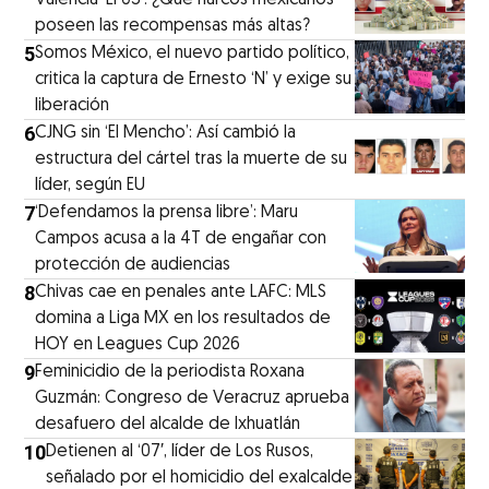
poseen las recompensas más altas?
5
Somos México, el nuevo partido político,
critica la captura de Ernesto ‘N’ y exige su
liberación
6
CJNG sin ‘El Mencho’: Así cambió la
estructura del cártel tras la muerte de su
líder, según EU
7
‘Defendamos la prensa libre’: Maru
Campos acusa a la 4T de engañar con
protección de audiencias
8
Chivas cae en penales ante LAFC: MLS
domina a Liga MX en los resultados de
HOY en Leagues Cup 2026
9
Feminicidio de la periodista Roxana
Guzmán: Congreso de Veracruz aprueba
desafuero del alcalde de Ixhuatlán
10
Detienen al ‘07′, líder de Los Rusos,
señalado por el homicidio del exalcalde