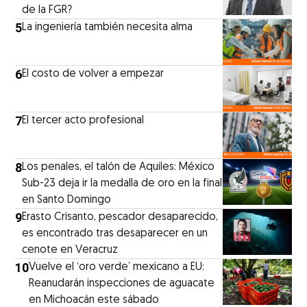
de la FGR?
5
La ingeniería también necesita alma
6
El costo de volver a empezar
7
El tercer acto profesional
8
Los penales, el talón de Aquiles: México
Sub-23 deja ir la medalla de oro en la final
en Santo Domingo
9
Erasto Crisanto, pescador desaparecido,
es encontrado tras desaparecer en un
cenote en Veracruz
10
Vuelve el ‘oro verde’ mexicano a EU:
Reanudarán inspecciones de aguacate
en Michoacán este sábado