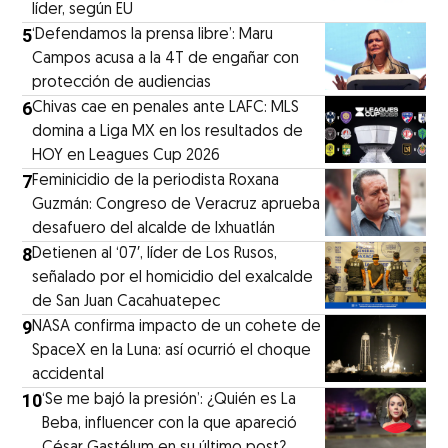
líder, según EU
5
‘Defendamos la prensa libre’: Maru
Campos acusa a la 4T de engañar con
protección de audiencias
6
Chivas cae en penales ante LAFC: MLS
domina a Liga MX en los resultados de
HOY en Leagues Cup 2026
7
Feminicidio de la periodista Roxana
Guzmán: Congreso de Veracruz aprueba
desafuero del alcalde de Ixhuatlán
8
Detienen al ‘07′, líder de Los Rusos,
señalado por el homicidio del exalcalde
de San Juan Cacahuatepec
9
NASA confirma impacto de un cohete de
SpaceX en la Luna: así ocurrió el choque
accidental
10
‘Se me bajó la presión’: ¿Quién es La
Beba, influencer con la que apareció
César Gastélum en su último post?