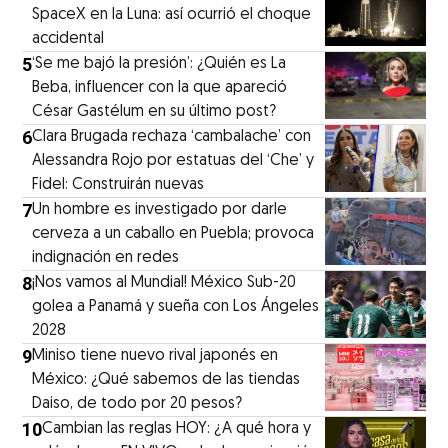
SpaceX en la Luna: así ocurrió el choque
accidental
5
‘Se me bajó la presión’: ¿Quién es La
Beba, influencer con la que apareció
César Gastélum en su último post?
6
Clara Brugada rechaza ‘cambalache’ con
Alessandra Rojo por estatuas del ‘Che’ y
Fidel: Construirán nuevas
7
Un hombre es investigado por darle
cerveza a un caballo en Puebla; provoca
indignación en redes
8
¡Nos vamos al Mundial! México Sub-20
golea a Panamá y sueña con Los Ángeles
2028
9
Miniso tiene nuevo rival japonés en
México: ¿Qué sabemos de las tiendas
Daiso, de todo por 20 pesos?
10
Cambian las reglas HOY: ¿A qué hora y