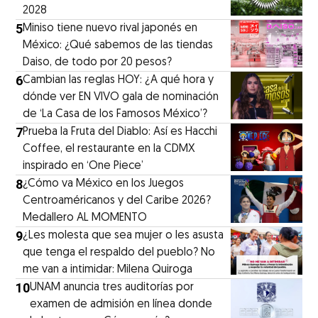
2028
5
Miniso tiene nuevo rival japonés en
México: ¿Qué sabemos de las tiendas
Daiso, de todo por 20 pesos?
6
Cambian las reglas HOY: ¿A qué hora y
dónde ver EN VIVO gala de nominación
de ‘La Casa de los Famosos México’?
7
Prueba la Fruta del Diablo: Así es Hacchi
Coffee, el restaurante en la CDMX
inspirado en ‘One Piece’
8
¿Cómo va México en los Juegos
Centroaméricanos y del Caribe 2026?
Medallero AL MOMENTO
9
¿Les molesta que sea mujer o les asusta
que tenga el respaldo del pueblo? No
me van a intimidar: Milena Quiroga
10
UNAM anuncia tres auditorías por
examen de admisión en línea donde