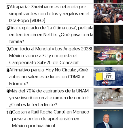
5
‘Atrapada’: Sheinbaum es retenida por
simpatizantes con fotos y regalos en el
Izta-Popo (VIDEO)
6
Final explicado de ‘La última casa’, película
en tendencia en Netflix: ¿Qué pasa con la
familia?
7
¡Con todo al Mundial y Los Ángeles 2028!
México vence a EU y conquista el
Campeonato Sub-20 de Concacaf
8
Afirmativo pareja, Hoy No Circula: ¿Qué
autos no salen este lunes en CDMX y
Edomex?
9
Más del 70% de aspirantes de la UNAM
ya se inscribieron al examen de control:
¿Cuál es la fecha límite?
10
Captan a Raúl Rocha Cantú en Mónaco
pese a orden de aprehensión en
México por huachicol