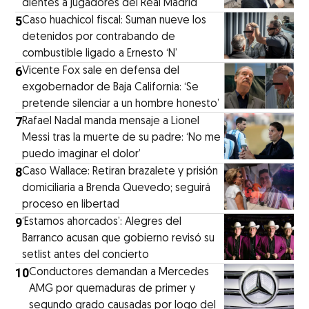
dientes a jugadores del Real Madrid
5
Caso huachicol fiscal: Suman nueve los
detenidos por contrabando de
combustible ligado a Ernesto ‘N’
6
Vicente Fox sale en defensa del
exgobernador de Baja California: ‘Se
pretende silenciar a un hombre honesto’
7
Rafael Nadal manda mensaje a Lionel
Messi tras la muerte de su padre: ‘No me
puedo imaginar el dolor’
8
Caso Wallace: Retiran brazalete y prisión
domiciliaria a Brenda Quevedo; seguirá
proceso en libertad
9
‘Estamos ahorcados’: Alegres del
Barranco acusan que gobierno revisó su
setlist antes del concierto
10
Conductores demandan a Mercedes
AMG por quemaduras de primer y
segundo grado causadas por logo del