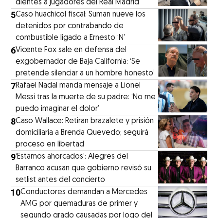
dientes a jugadores del Real Madrid
5
Caso huachicol fiscal: Suman nueve los
detenidos por contrabando de
combustible ligado a Ernesto ‘N’
6
Vicente Fox sale en defensa del
exgobernador de Baja California: ‘Se
pretende silenciar a un hombre honesto’
7
Rafael Nadal manda mensaje a Lionel
Messi tras la muerte de su padre: ‘No me
puedo imaginar el dolor’
8
Caso Wallace: Retiran brazalete y prisión
domiciliaria a Brenda Quevedo; seguirá
proceso en libertad
9
‘Estamos ahorcados’: Alegres del
Barranco acusan que gobierno revisó su
setlist antes del concierto
10
Conductores demandan a Mercedes
AMG por quemaduras de primer y
segundo grado causadas por logo del