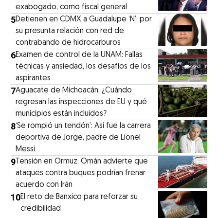
exabogado, como fiscal general
5
Detienen en CDMX a Guadalupe ‘N’, por
su presunta relación con red de
contrabando de hidrocarburos
6
Examen de control de la UNAM: Fallas
técnicas y ansiedad, los desafíos de los
aspirantes
7
Aguacate de Michoacán: ¿Cuándo
regresan las inspecciones de EU y qué
municipios están incluidos?
8
‘Se rompió un tendón’: Así fue la carrera
deportiva de Jorge, padre de Lionel
Messi
9
Tensión en Ormuz: Omán advierte que
ataques contra buques podrían frenar
acuerdo con Irán
10
El reto de Banxico para reforzar su
credibilidad