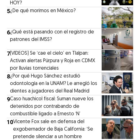
HOY?
5
¿De qué morimos en México?
6
¿Qué está pasando con el registro de
patrones del IMSS?
7
(VIDEOS) Se ‘cae el cielo’ en Tlalpan:
Activan alertas Púrpura y Roja en CDMX
por lluvias torrenciales
8
¿Por qué Hugo Sánchez estudió
odontología en la UNAM? Le arregló los
dientes a jugadores del Real Madrid
9
Caso huachicol fiscal: Suman nueve los
detenidos por contrabando de
combustible ligado a Ernesto ‘N’
10
Vicente Fox sale en defensa del
exgobernador de Baja California: ‘Se
pretende silenciar a un hombre